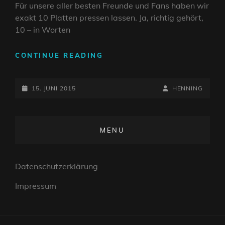
Für unsere aller besten Freunde und Fans haben wir
exakt 10 Platten pressen lassen. Ja, richtig gehört,
10 – in Worten
DIE
CONTINUE READING
WOHL
KLEINSTE
POSTED-
VINYL-
BY
BYLINE
15. JUNI 2015
HENNING
EDITION
ON
LINE
DER
WELT
MENU
Datenschutzerklärung
Impressum