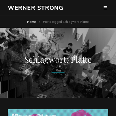
WERNER STRONG
Home
>
Posts tagged
Schlagwort:
Platte
Schlagwort:
Platte