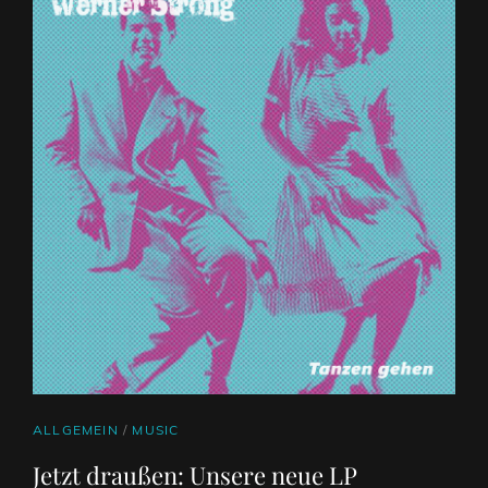
CAT
ALLGEMEIN
/
MUSIC
LINKS
Jetzt draußen: Unsere neue LP