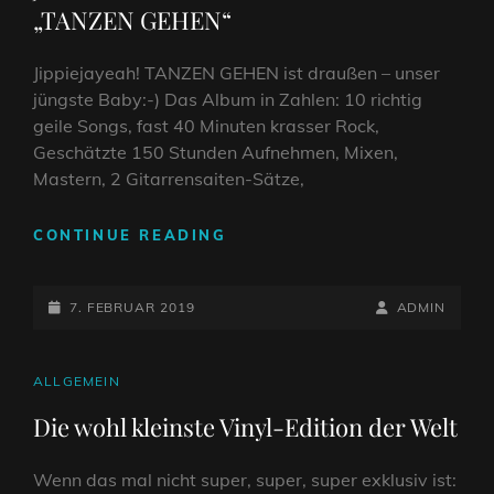
„TANZEN GEHEN“
Jippiejayeah! TANZEN GEHEN ist draußen – unser
jüngste Baby:-) Das Album in Zahlen: 10 richtig
geile Songs, fast 40 Minuten krasser Rock,
Geschätzte 150 Stunden Aufnehmen, Mixen,
Mastern, 2 Gitarrensaiten-Sätze,
JETZT
CONTINUE READING
DRAUSSEN: U
NSERE N
POSTED-
EUE L
BY
BYLINE
7. FEBRUAR 2019
ADMIN
P „
ON
LINE
TANZEN G
EHEN“
CAT
ALLGEMEIN
LINKS
Die wohl kleinste Vinyl-Edition der Welt
Wenn das mal nicht super, super, super exklusiv ist: