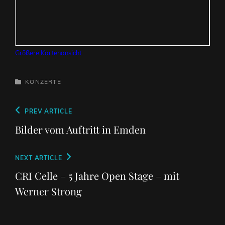
Größere Kartenansicht
CATEGORIES
KONZERTE
Beitragsnavigation
Previous
PREV ARTICLE
Post
Bilder vom Auftritt in Emden
Next
NEXT ARTICLE
Post
CRI Celle – 5 Jahre Open Stage – mit
Werner Strong