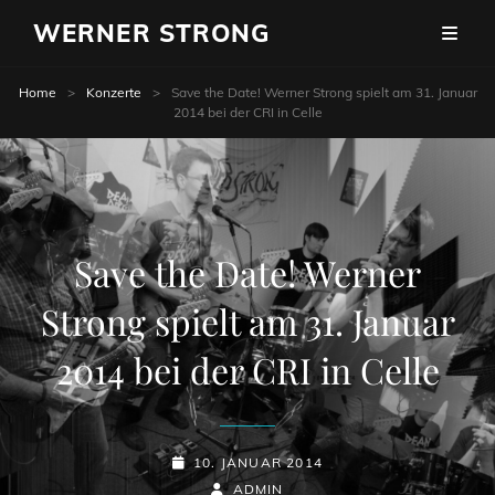
WERNER STRONG
Home
>
Konzerte
>
Save the Date! Werner Strong spielt am 31. Januar
2014 bei der CRI in Celle
Save the Date! Werner
Strong spielt am 31. Januar
2014 bei der CRI in Celle
POSTED-
10. JANUAR 2014
ON
BY
BYLINE
ADMIN