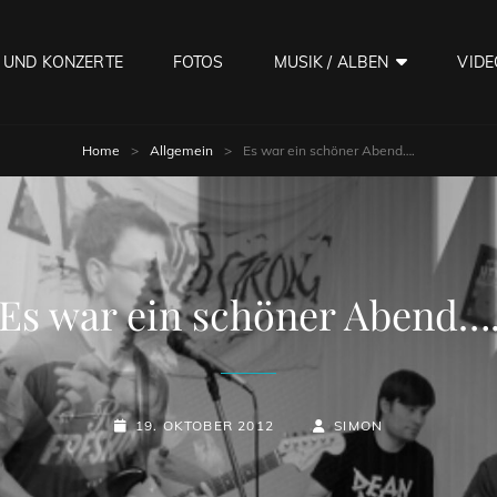
 UND KONZERTE
FOTOS
MUSIK / ALBEN
VIDE
Home
>
Allgemein
>
Es war ein schöner Abend….
Es war ein schöner Abend…
POSTED-
BY
BYLINE
19. OKTOBER 2012
SIMON
ON
LINE