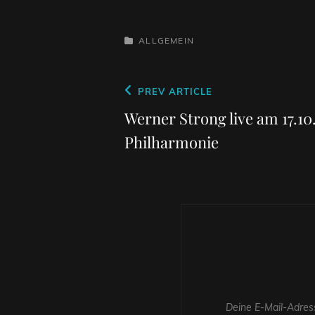
CATEGORIES
ALLGEMEIN
Beitragsnavigation
Previous
PREV ARTICLE
Post
Werner Strong live am 17.10.
Philharmonie
Deine E-Mail-Adress